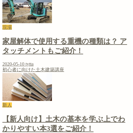
現場
家屋解体で使用する重機の種類は？ ア
タッチメントもご紹介！
2020-05-10
tytta
初心者に向けた土木建築講座
新人
【新人向け】土木の基本を学ぶ上でわ
かりやすい本3選をご紹介！