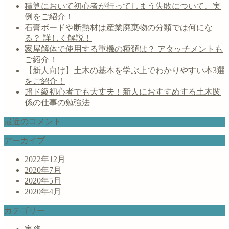
積算において初心者が行ってしまう失敗について、実
例をご紹介！
石膏ボードや断熱材は産業廃棄物の分類では何にな
る？ 詳しく解説！
家屋解体で使用する重機の種類は？ アタッチメントも
ご紹介！
【新人向け】土木の基本を学ぶ上でわかりやすい本3選
をご紹介！
超ド級初心者でも大丈夫！新人におすすめする土木関
係の仕事の勉強法
最近のコメント
アーカイブ
2022年12月
2020年7月
2020年5月
2020年4月
カテゴリー